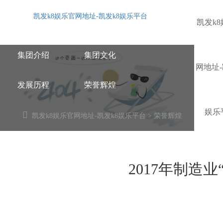
凯发k8娱乐官网地址-凯发k8娱乐平台
凯发k
集团介绍
集团文化
网地址-
发展历程
荣誉辉煌
娱乐
凯发k8娱乐官网地址-凯发k8娱乐平台
>
荣誉辉煌
2017年制造业