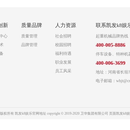
创新
质量品牌
人力资源
联系凯发k8娱
中心
质量管理
社会招聘
起重机械品牌热线
400-005-8886
术
品牌管理
校园招聘
备
福利待遇
停车设备、特种机
职业发展
400-006-3699
员工风采
地址：河南省长垣
电子邮箱：
whjt@c
权所有 凯发k8娱乐官网地址 copyright © 2019-2020 卫华集团有限公司 页面凯发