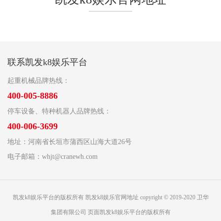
联系凯发k8娱乐平台
起重机械品牌热线：
400-005-8886
停车设备、特种机器人品牌热线：
400-006-3699
地址：河南省长垣市蒲西区山海大道26号
电子邮箱：
whjt@cranewh.com
凯发k8娱乐平台的版权所有 凯发k8娱乐官网地址 copyright © 2019-2020 卫华
集团有限公司 页面凯发k8娱乐平台的版权所有